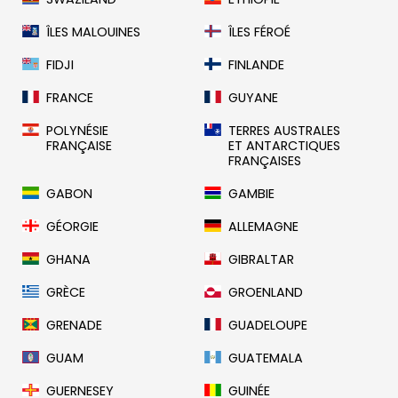
ÎLES MALOUINES
ÎLES FÉROÉ
FIDJI
FINLANDE
FRANCE
GUYANE
POLYNÉSIE
TERRES AUSTRALES
FRANÇAISE
ET ANTARCTIQUES
FRANÇAISES
GABON
GAMBIE
GÉORGIE
ALLEMAGNE
GHANA
GIBRALTAR
GRÈCE
GROENLAND
GRENADE
GUADELOUPE
GUAM
GUATEMALA
GUERNESEY
GUINÉE