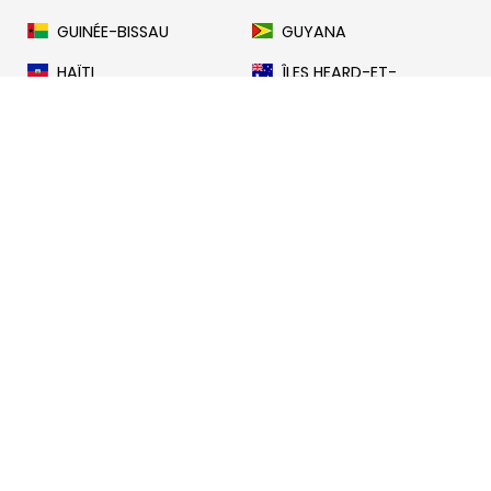
GUINÉE-BISSAU
GUYANA
HAÏTI
ÎLES HEARD-ET-
MACDONALD
HONDURAS
HONG KONG
HONGRIE
ISLANDE
INDE
INDONÉSIE
IRAN
IRAK
IRLANDE
ÎLE DE MAN
ISRAËL
ITALIE
CÔTE D'IVOIRE
JAMAÏQUE
JAPON
JERSEY
JORDANIE
KAZAKHSTAN