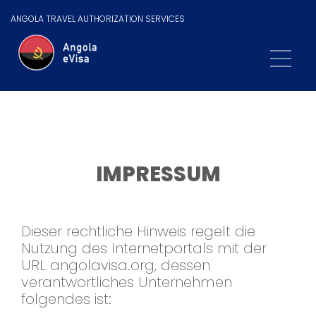
ANGOLA TRAVEL AUTHORIZATION SERVICES
IMPRESSUM
Dieser rechtliche Hinweis regelt die
Nutzung des Internetportals mit der
URL angolavisa.org, dessen
verantwortliches Unternehmen
folgendes ist: